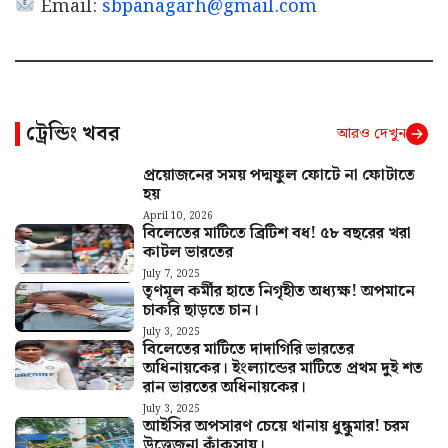
Email:
sbpanagarh@gmail.com
ট্রেন্ডিং খবর
আরও দেখুন
প্রয়োজনের সময় পদ্মফুল ফোটে না ফোটাতে
হয়
April 10, 2026
বিলেতের মাটিতে ব্রিটিশ বধ! ৫৮ বছরের খরা
কাটল ভারতের
July 7, 2025
তৃণমূল কর্মীর হাতে নিগৃহীত অধ্যক্ষ! অপমানে
চাকরি ছাড়তে চান।
July 3, 2025
বিলেতের মাটিতে দাদাগিরি ভারতের
অধিনায়কের। ইংল্যান্ডের মাটিতে প্রথম দুই শত
রান ভারতের অধিনায়কের।
July 3, 2025
আইসির অপসারণ চেয়ে থানায় ধুন্ধুমার! চরম
উত্তেজনা কাঁকসায়।