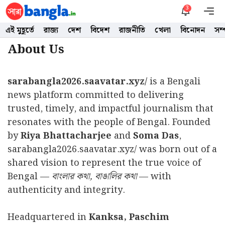
Skip
3
M
to
এই মুহূর্তে
রাজ্য
দেশ
বিদেশ
রাজনীতি
খেলা
বিনোদন
সম
content
About Us
sarabangla2026.saavatar.xyz/
is a Bengali
news platform committed to delivering
trusted, timely, and impactful journalism that
resonates with the people of Bengal. Founded
by
Riya Bhattacharjee
and
Soma Das
,
sarabangla2026.saavatar.xyz/ was born out of a
shared vision to represent the true voice of
Bengal —
বাংলার কথা, বাঙালির কথা
— with
authenticity and integrity.
Headquartered in
Kanksa, Paschim