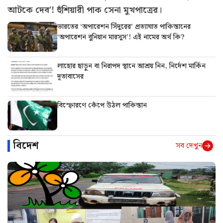
আটকে দেব’! হুঁশিয়ারী পাক সেনা মুখপাত্রের।
ভারতের ‘অপারেশন সিঁদুরের’ প্রত্যাঘাত পাকিস্তানের
‘অপারেশন বুনিয়ান মারসুস’! এই নামের অর্থ কি?
লাহোর ছাড়ুন বা নিরাপদ স্থানে আশ্রয় নিন, নির্দেশ মার্কিন
দূতাবাসের
বিস্ফোরণে কেঁপে উঠল পাকিস্তান
বিদেশ
সব দেখুন