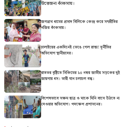
উত্তেজনা কাঁকসায়।
জগন্নাথ ধামের প্রসাদ বিলিকে কেন্দ্র করে সম্প্রীতির
নজির কাঁকসায়।
ঢালাইয়ের একদিনেই ভেঙে গেল রাস্তা! দূর্নীতির
অভিযোগ স্থানীয়দের।
রাতভর বৃষ্টিতে সিকিমের ১০ নম্বর জাতীয় সড়কের দুই
জায়গায় ধস। ভারী যান চলাচল বন্ধ।
বিশেষভাবে সক্ষম ছাত্র ও মাকে মিনি বাসে উঠতে না
দেওয়ার অভিযোগ। পদক্ষেপ প্রশাসনের।