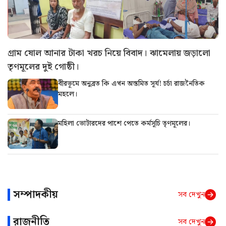
গ্রাম ষোল আনার টাকা খরচ নিয়ে বিবাদ। ঝামেলায় জড়ালো
তৃণমূলের দুই গোষ্ঠী।
বীরভূমে অনুব্রত কি এখন অস্তমিত সূর্য! চর্চা রাজনৈতিক
মহলে।
মহিলা ভোটারদের পাশে পেতে কর্মসূচি তৃণমূলের।
সম্পাদকীয়
সব দেখুন
রাজনীতি
সব দেখুন