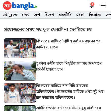
Skip
3
M
to
এই মুহূর্তে
রাজ্য
দেশ
বিদেশ
রাজনীতি
খেলা
বিনোদন
সম
content
প্রয়োজনের সময় পদ্মফুল ফোটে না ফোটাতে হয়
বিলেতের মাটিতে ব্রিটিশ বধ! ৫৮ বছরের খরা
কাটল ভারতের
তৃণমূল কর্মীর হাতে নিগৃহীত অধ্যক্ষ! অপমানে
চাকরি ছাড়তে চান।
বিলেতের মাটিতে দাদাগিরি ভারতের
অধিনায়কের। ইংল্যান্ডের মাটিতে প্রথম দুই শত
রান ভারতের অধিনায়কের।
আইসির অপসারণ চেয়ে থানায় ধুন্ধুমার! চরম