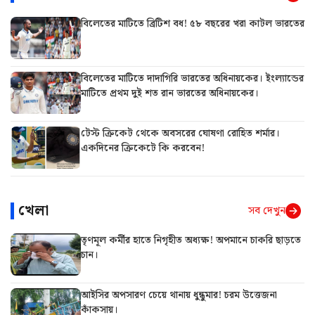
বিলেতের মাটিতে ব্রিটিশ বধ! ৫৮ বছরের খরা কাটল ভারতের
বিলেতের মাটিতে দাদাগিরি ভারতের অধিনায়কের। ইংল্যান্ডের
মাটিতে প্রথম দুই শত রান ভারতের অধিনায়কের।
টেস্ট ক্রিকেট থেকে অবসরের ঘোষণা রোহিত শর্মার।
একদিনের ক্রিকেটে কি করবেন!
খেলা
সব দেখুন
তৃণমূল কর্মীর হাতে নিগৃহীত অধ্যক্ষ! অপমানে চাকরি ছাড়তে
চান।
আইসির অপসারণ চেয়ে থানায় ধুন্ধুমার! চরম উত্তেজনা
কাঁকসায়।