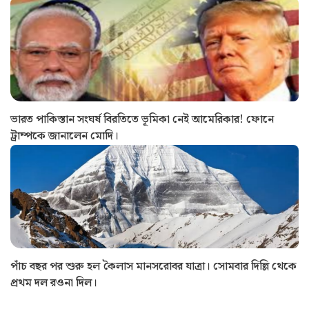
ভারত পাকিস্তান সংঘর্ষ বিরতিতে ভূমিকা নেই আমেরিকার! ফোনে
ট্রাম্পকে জানালেন মোদি।
পাঁচ বছর পর শুরু হল কৈলাস মানসরোবর যাত্রা। সোমবার দিল্লি থেকে
প্রথম দল রওনা দিল।