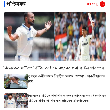
পশ্চিমবঙ্গ
সব দেখুন
বিলেতের মাটিতে ব্রিটিশ বধ! ৫৮ বছরের খরা কাটল ভারতের
তৃণমূল কর্মীর হাতে নিগৃহীত অধ্যক্ষ! অপমানে চাকরি ছাড়তে
চান।
বিলেতের মাটিতে দাদাগিরি ভারতের অধিনায়কের। ইংল্যান্ডের
মাটিতে প্রথম দুই শত রান ভারতের অধিনায়কের।