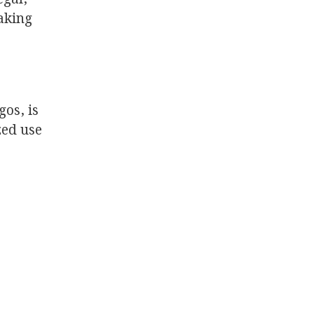
making
gos, is
zed use