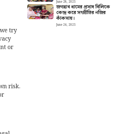
June 28, 2025
জগন্নাথ ধামের প্রসাদ বিলিকে
কেন্দ্র করে সম্প্রীতির নজির
কাঁকসায়।
June 24, 2025
 we try
ivacy
ent or
wn risk.
or
egal,