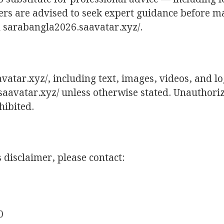
aders are advised to seek expert guidance before 
n sarabangla2026.saavatar.xyz/.
atar.xyz/, including text, images, videos, and lo
.saavatar.xyz/ unless otherwise stated. Unauthori
hibited.
 disclaimer, please contact:
0