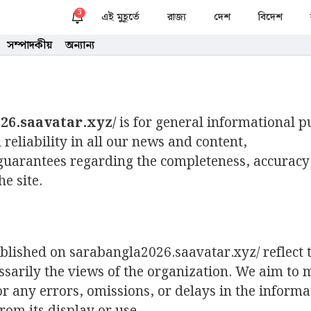
3
এই মুহূর্তে
রাজ্য
দেশ
বিদেশ
সম্পাদকীয়
অন্যান্য
26.saavatar.xyz/
is for general informational 
reliability in all our news and content,
uarantees regarding the completeness, accuracy,
e site.
published on sarabangla2026.saavatar.xyz/ reflect 
ssarily the views of the organization. We aim to 
for any errors, omissions, or delays in the informa