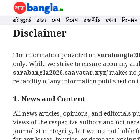
Skip
to
content
এই মুহূর্তে
রাজ্য
দেশ
বিদেশ
রাজনীতি
খেলা
বিনোদন
Disclaimer
The information provided on
sarabangla20
only. While we strive to ensure accuracy and 
sarabangla2026.saavatar.xyz/
makes no g
reliability of any information published on th
1. News and Content
All news articles, opinions, and editorials 
views of the respective authors and not nece
journalistic integrity, but we are not liable 