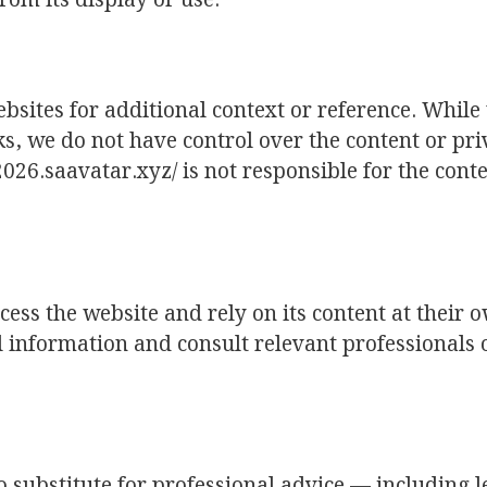
rom its display or use.
bsites for additional context or reference. While
ks, we do not have control over the content or pr
2026.saavatar.xyz/ is not responsible for the cont
ess the website and rely on its content at their o
al information and consult relevant professionals 
o substitute for professional advice — including l