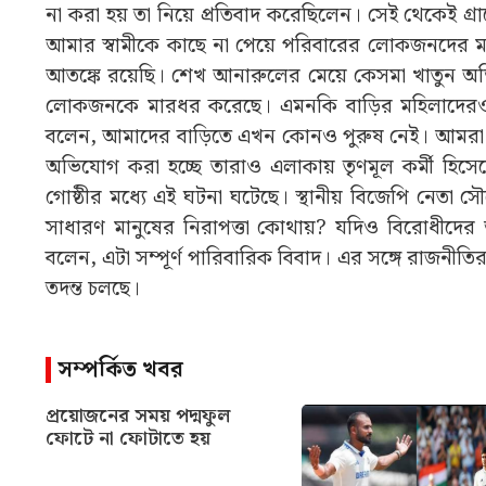
না করা হয় তা নিয়ে প্রতিবাদ করেছিলেন। সেই থেকেই গ্র
আমার স্বামীকে কাছে না পেয়ে পরিবারের লোকজনদের মা
আতঙ্কে রয়েছি। শেখ আনারুলের মেয়ে কেসমা খাতুন অভিয
লোকজনকে মারধর করেছে। এমনকি বাড়ির মহিলাদেরও কট
বলেন, আমাদের বাড়িতে এখন কোনও পুরুষ নেই। আমরা চরম
অভিযোগ করা হচ্ছে তারাও এলাকায় তৃণমূল কর্মী হিস
গোষ্ঠীর মধ্যে এই ঘটনা ঘটেছে। স্থানীয় বিজেপি নেতা 
সাধারণ মানুষের নিরাপত্তা কোথায়? যদিও বিরোধীদে
বলেন, এটা সম্পূর্ণ পারিবারিক বিবাদ। এর সঙ্গে রাজনীতি
তদন্ত চলছে।
সম্পর্কিত খবর
প্রয়োজনের সময় পদ্মফুল
ফোটে না ফোটাতে হয়