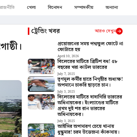
রাজনীতি
খেলা
বিনোদন
সম্পাদকীয়
অন্যান্য
ট্রেন্ডিং খবর
আরও দেখুন
োষ্ঠী।
প্রয়োজনের সময় পদ্মফুল ফোটে না
ফোটাতে হয়
April 10, 2026
বিলেতের মাটিতে ব্রিটিশ বধ! ৫৮
বছরের খরা কাটল ভারতের
July 7, 2025
তৃণমূল কর্মীর হাতে নিগৃহীত অধ্যক্ষ!
অপমানে চাকরি ছাড়তে চান।
July 3, 2025
বিলেতের মাটিতে দাদাগিরি ভারতের
অধিনায়কের। ইংল্যান্ডের মাটিতে
প্রথম দুই শত রান ভারতের
অধিনায়কের।
July 3, 2025
আইসির অপসারণ চেয়ে থানায়
ধুন্ধুমার! চরম উত্তেজনা কাঁকসায়।