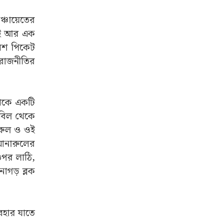
্চায়েতের
েরই আর এক
লিশ পিকেট
 রাজনীতির
 থেকে একটি
হবিল থেকে
ারুল ও ওই
 আনারুলের
ওপর লাঠি,
াগড় ব্লক
।
যবহার যাতে