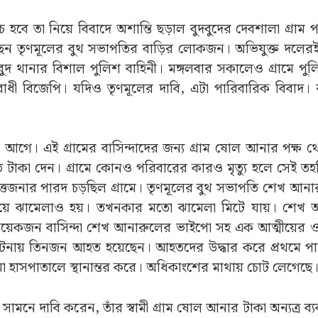
ে তা নিয়ে বিবাদে অশান্তি ছড়াল বুদবুদের দেবশালা গ্রাম পঞ
়েছেন তৃণমূলের বুথ সভাপতির বাড়ির লোকজন। অভিযুক্ত দল
বুদ থানার বিশাল পুলিশ বাহিনী। মঙ্গলবার সকালেও গ্রামে পু
িরোধী বিজেপি। যদিও তৃণমূলের দাবি, এটা পারিবারিক বিবাদ।
কদিন আগে। এই গ্রামের বাসিন্দাদের জন্য গ্রাম ষোল আনার পক্ষ
মত টাকা দেন। গ্রামে কোনও পরিবারের কারও মৃত্যু হলে সেই ত
তেজনার পারদ চড়ছিল গ্রামে। তৃণমূলের বুথ সভাপতি শেখ আন
টি নিয়ে ঝামেলাও হয়। তখনকার মতো ঝামেলা মিটে যায়। শেখ
়েকজন বাসিন্দা শেখ আনারুলের ভাইপো সহ এক আত্মীয়ের 
ঘটনায় তিনজন আহত হয়েছেন। আহতদের উদ্ধার করে প্রথমে পান
মহকুমা হাসপাতালে স্থানান্তর করে। অধিকাংশের মাথায় চোট লেগেছে
সামনে দাবি করেন, তাঁর স্বামী গ্রাম ষোল আনার টাকা অন্যত্র ব্