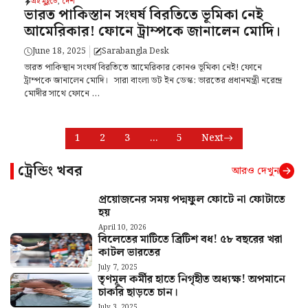
এই মুহূর্তে
,
দেশ
ভারত পাকিস্তান সংঘর্ষ বিরতিতে ভূমিকা নেই
আমেরিকার! ফোনে ট্রাম্পকে জানালেন মোদি।
June 18, 2025
Sarabangla Desk
ভারত পাকিস্থান সংঘর্ষ বিরতিতে আমেরিকার কোনও ভূমিকা নেই! ফোনে
ট্রাম্পকে জানালেন মোদি। সারা বাংলা ডট ইন ডেস্ক: ভারতের প্রধানমন্ত্রী নরেন্দ্র
মোদীর সাথে ফোনে ...
1
2
3
…
5
Next
ট্রেন্ডিং খবর
আরও দেখুন
প্রয়োজনের সময় পদ্মফুল ফোটে না ফোটাতে
হয়
April 10, 2026
বিলেতের মাটিতে ব্রিটিশ বধ! ৫৮ বছরের খরা
কাটল ভারতের
July 7, 2025
তৃণমূল কর্মীর হাতে নিগৃহীত অধ্যক্ষ! অপমানে
চাকরি ছাড়তে চান।
July 3, 2025