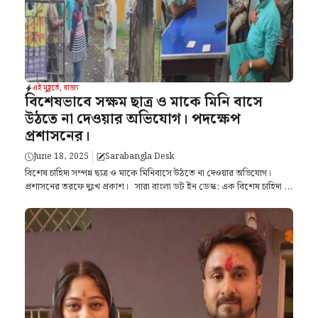
এই মুহূর্তে
,
রাজ্য
বিশেষভাবে সক্ষম ছাত্র ও মাকে মিনি বাসে
উঠতে না দেওয়ার অভিযোগ। পদক্ষেপ
প্রশাসনের।
June 18, 2025
Sarabangla Desk
বিশেষ চাহিদা সম্পন্ন ছাত্র ও মাকে মিনিবাসে উঠতে না দেওয়ার অভিযোগ।
প্রশাসনের তরফে দুঃখ প্রকাশ। সারা বাংলা ডট ইন ডেস্ক: এক বিশেষ চাহিদা ...