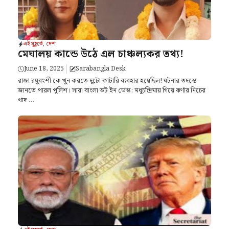
এই মুহূর্তে
,
দেশ
মেঘালয় কান্ডে উঠে এল চাঞ্চল্যকর তথ্য!
June 18, 2025
Sarabangla Desk
রাজা রঘুবংশী কে খুন করতে দুটো কাটারি ব্যবহার হয়েছিল! ঘটনার তদন্তে
জানতে পারল পুলিশ। সারা বাংলা ডট ইন ডেস্ক: মধুচন্দ্রিমায় গিয়ে ঝর্ণার নিচের
খাদ ...