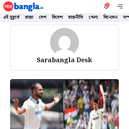
Skip
3
M
to
এই মুহূর্তে
রাজ্য
দেশ
বিদেশ
রাজনীতি
খেলা
বিনোদন
সম
content
Sarabangla Desk