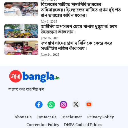
বিলেতের মাটিতে দাদাগিরি ভারতের
অধিনায়কের। ইংল্যান্ডের মাটিতে প্রথম দুই শত
রান ভারতের অধিনায়কের।
July 3, 2025
আইসির অপসারণ চেয়ে থানায় ধুন্ধুমার! চরম
উত্তেজনা কাঁকসায়।
June 28, 2025
জগন্নাথ ধামের প্রসাদ বিলিকে কেন্দ্র করে
সম্প্রীতির নজির কাঁকসায়।
June 24, 2025
বাংলার কথা বাঙালির কথা
About Us
Contact Us
Disclaimer
Privacy Policy
Correction Policy
DNPA Code of Ethics