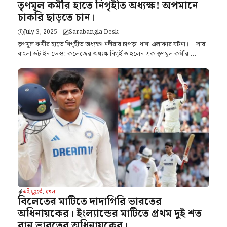
তৃণমূল কর্মীর হাতে নিগৃহীত অধ্যক্ষ! অপমানে
চাকরি ছাড়তে চান।
July 3, 2025
Sarabangla Desk
তৃণমূল কর্মীর হাতে নিগৃহীত অধ্যক্ষ! নদীয়ার চাপড়া থানা এলাকার ঘটনা। সারা
বাংলা ডট ইন ডেস্ক: কলেজের অধ্যক্ষ নিগৃহীত হলেন এক তৃণমূল কর্মীর ...
এই মুহূর্তে
,
খেলা
বিলেতের মাটিতে দাদাগিরি ভারতের
অধিনায়কের। ইংল্যান্ডের মাটিতে প্রথম দুই শত
রান ভারতের অধিনায়কের।