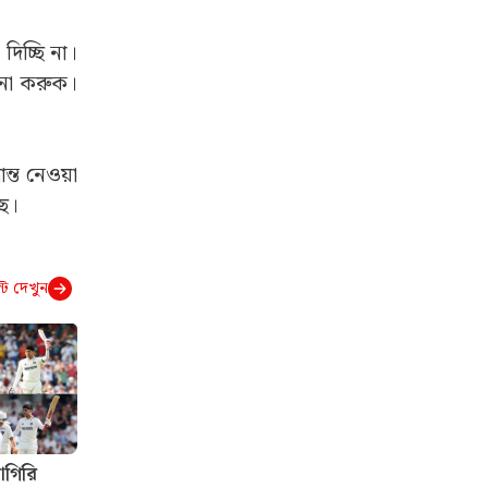
দিচ্ছি না।
োনা করুক।
ান্ত নেওয়া
ছে।
্ট দেখুন
াগিরি